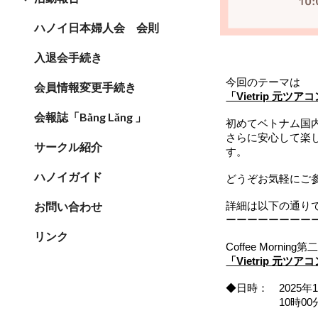
ハノイ日本婦人会 会則
入退会手続き
今回のテーマは
会員情報変更手続き
「Vietrip 元
会報誌「Bằng Lăng 」
初めてベトナム国
さらに安心して楽
サークル紹介
す。
ハノイガイド
どうぞお気軽にご
お問い合わせ
詳細は以下の通り
ーーーーーーーー
リンク
Coffee Morning第
「Vietrip 元
◆日時： 2025年
10時00分～1