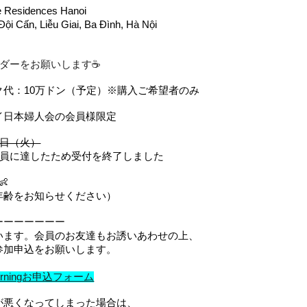
esidences Hanoi
n, Liễu Giai, Ba Đình, Hà Nội
ダーをお願いします☕️
ク代：10万ドン（予定）※購入ご希望者のみ
イ日本婦人会の会員様限定
7日（火）
定員に達したため受付を終了しました

年齢をお知らせください）
ーーーーーーー
います。会員のお友達もお誘いあわせの上、
参加申込をお願いします。
Morningお申込フォーム
が悪くなってしまった場合は、