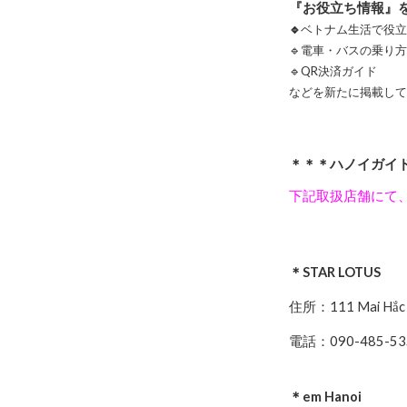
『お役立ち情報』
🔹
ベトナム生活で役
🔹電車・バスの乗り
🔹QR決済ガイド
などを新たに掲載し
＊＊＊
ハノイガイ
下記取扱店舗にて
＊STAR LOTUS
住所：111 Mai Hắc Đế
電話：090-485-
＊em Hanoi