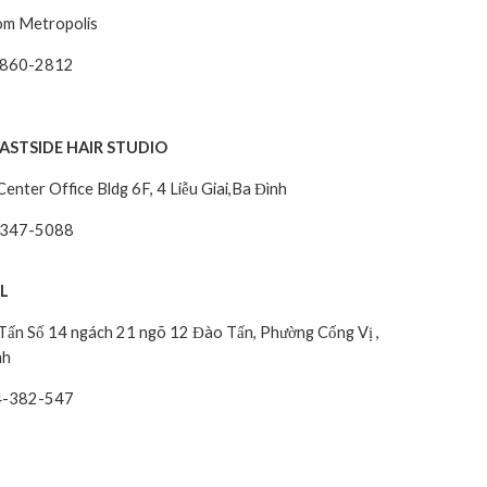
 Metropolis
60-2812
STSIDE HAIR STUDIO
er Office Bldg 6F, 4 Liễu Giai,Ba Đình
47-5088
LL
 Số 14 ngách 21 ngõ 12 Đào Tấn, Phường Cống Vị ,
nh
-382-547