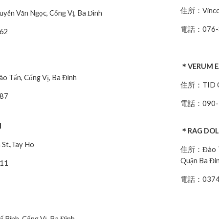
住所：Vincom
yễn Văn Ngọc, Cống Vị, Ba Đình
電話：076-8
62
＊VERUM EA
 Tấn, Cống Vị, Ba Đình
住所：TID Cent
87
電話：090-3
I
＊RAG DO
St.,Tay Ho
住所：Đào Tấn
Quận Ba Đi
911
電話：0374
Bính, Cống Vị, Ba Đình