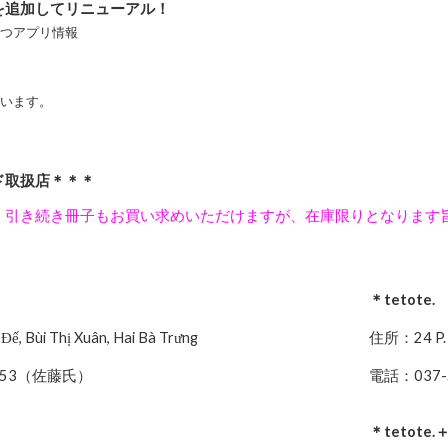
を追加してリニューアル！
立つアプリ情報
方
ています。
ド取扱店＊＊＊
、引き続き冊子もお買い求めいただけますが、在庫限りとなります
＊tetote.
, Bùi Thị Xuân, Hai Bà Trưng
住所：24 P. Tr
5353（佐藤氏）
電話：037-59
＊tetote.