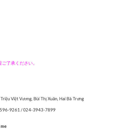
旨ご了承ください。
iệu Việt Vương, Bùi Thị Xuân, Hai Bà Trưng
6-9261 / 024-3943-7899
＋me