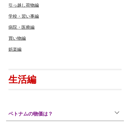
引っ越し荷物編
学校・習い事編
病院・医療編
買い物編
娯楽編
生活編
ベトナムの物価は？